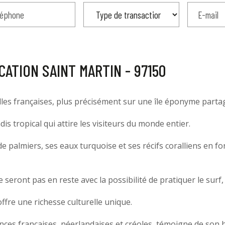
ATION SAINT MARTIN - 97150
illes françaises, plus précisément sur une île éponyme parta
is tropical qui attire les visiteurs du monde entier.
e palmiers, ses eaux turquoise et ses récifs coralliens en f
eront pas en reste avec la possibilité de pratiquer le surf, la 
offre une richesse culturelle unique.
nces françaises, néerlandaises et créoles, témoigne de son 