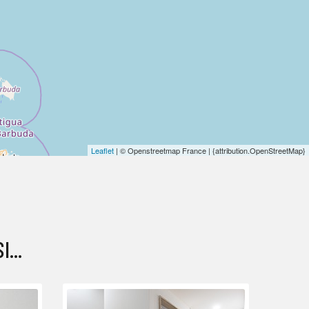
Leaflet
| © Openstreetmap France | {attribution.OpenStreetMap}
...