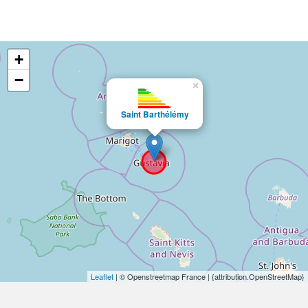
+
−
×
Saint Barthélémy
Leaflet
| © Openstreetmap France | {attribution.OpenStreetMap}