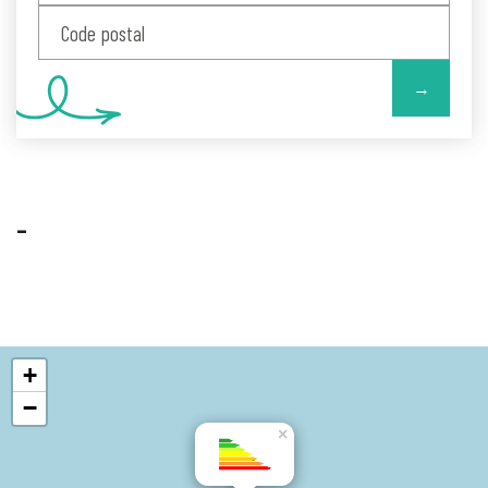
→
-
+
−
×