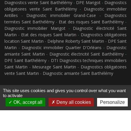
Diagnostics vente Saint Barthélémy
-
DPE Marigot
-
Diagnostics
obligatoires vente Saint Barthélémy
-
Diagnostic immobilier
Antilles
-
Diagnostic immobilier Grand-Case
-
Diagnostics
termites Saint Barthélémy
-
Etat des risques Saint Barthélémy
-
Diagnostic immobilier Marigot
-
Diagnostic électricité Saint
Martin
-
Etat des risques Saint Martin
-
Diagnostics obligatoires
location Saint Martin
-
Delphine Roberty Saint Martin
-
DPE Saint
Martin
-
Diagnostic immobilier Quartier D'Orléans
-
Diagnostic
amiante Saint Martin
-
Diagnostic électricité Saint Barthélémy
-
DPE Saint Barthélémy
-
DTI Diagnostics techniques immobiliers
Saint Martin
-
Mesurage Saint Martin
-
Diagnostics obligatoires
vente Saint Martin
-
Diagnostic amiante Saint Barthélémy
This site uses cookies and gives you control over what you want
to activate
OK, accept all
Deny all cookies
Personalize
2023 © SAINT-MARTIN DIAGNOSTICS -
Diagnostic immobilier Saint-Martin
- RCS
891 797 151 -
Mentions légales
-
Politque de confidentialité
-
CGV
Création de site internet
www.arobiz.com